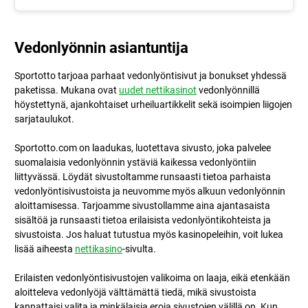
Vedonlyönnin asiantuntija
Sportotto tarjoaa parhaat vedonlyöntisivut ja bonukset yhdessä
paketissa. Mukana ovat
uudet nettikasinot
vedonlyönnillä
höystettynä, ajankohtaiset urheiluartikkelit sekä isoimpien liigojen
sarjataulukot.
Sportotto.com on laadukas, luotettava sivusto, joka palvelee
suomalaisia vedonlyönnin ystäviä kaikessa vedonlyöntiin
liittyvässä. Löydät sivustoltamme runsaasti tietoa parhaista
vedonlyöntisivustoista ja neuvomme myös alkuun vedonlyönnin
aloittamisessa. Tarjoamme sivustollamme aina ajantasaista
sisältöä ja runsaasti tietoa erilaisista vedonlyöntikohteista ja
sivustoista. Jos haluat tutustua myös kasinopeleihin, voit lukea
lisää aiheesta
nettikasino
-sivulta.
Erilaisten vedonlyöntisivustojen valikoima on laaja, eikä etenkään
aloitteleva vedonlyöjä välttämättä tiedä, mikä sivustoista
kannattaisi valita ja minkälaisia eroja sivustojen välillä on. Kun