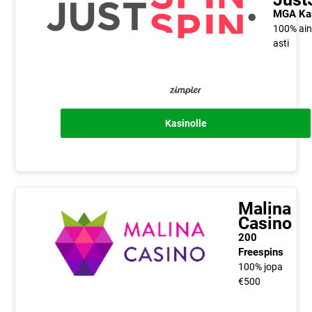
MGA Ka
100% ai
asti
Kasinolle
Malina
Casino
200
Freespins
100% jopa
€500