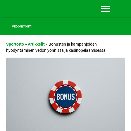
Sportotto.com
VEDONLYÖNTI
Sportotto
»
Artikkelit
»
Bonusten ja kampanjoiden
hyödyntäminen vedonlyönnissä ja kasinopelaamisessa