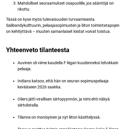
Mahdolliset seuraamukset osapuolille, jos sääntöjä on
rikottu
Tässä on kyse myös tulevaisuuden turvaamisesta.
Salibandykulttuurin, pelaajasopimusten ja liiton toimintatapojen
on kehityttävä – muuten samanlaiset kiistat voivat toistua.
Yhteenveto tilanteesta
Auvinen oli viime kaudella F-liigan kuudenneksi tehokkain
pelaaja.
Indians katsoo, että hän on seuran sopimuspelaaja
kevääseen 2026 saakka.
Oilers jätti virallisen siirtopyynnön, ja nimi ehti näkyä
siirtolistalla.
Tilanne on monisyinen ja nyt liiton käsittelyssä.