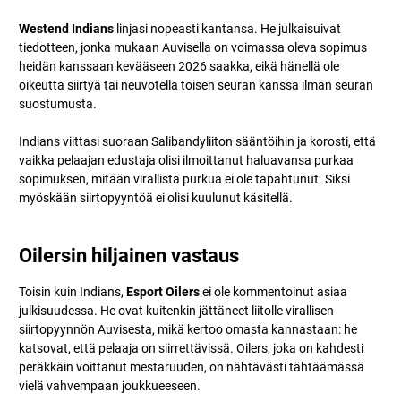
Westend Indians
linjasi nopeasti kantansa. He julkaisuivat
tiedotteen, jonka mukaan Auvisella on voimassa oleva sopimus
heidän kanssaan kevääseen 2026 saakka, eikä hänellä ole
oikeutta siirtyä tai neuvotella toisen seuran kanssa ilman seuran
suostumusta.
Indians viittasi suoraan Salibandyliiton sääntöihin ja korosti, että
vaikka pelaajan edustaja olisi ilmoittanut haluavansa purkaa
sopimuksen, mitään virallista purkua ei ole tapahtunut. Siksi
myöskään siirtopyyntöä ei olisi kuulunut käsitellä.
Oilersin hiljainen vastaus
Toisin kuin Indians,
Esport Oilers
ei ole kommentoinut asiaa
julkisuudessa. He ovat kuitenkin jättäneet liitolle virallisen
siirtopyynnön Auvisesta, mikä kertoo omasta kannastaan: he
katsovat, että pelaaja on siirrettävissä. Oilers, joka on kahdesti
peräkkäin voittanut mestaruuden, on nähtävästi tähtäämässä
vielä vahvempaan joukkueeseen.