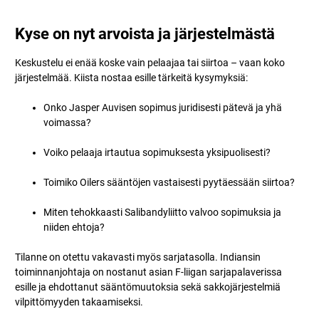
Kyse on nyt arvoista ja järjestelmästä
Keskustelu ei enää koske vain pelaajaa tai siirtoa – vaan koko
järjestelmää. Kiista nostaa esille tärkeitä kysymyksiä:
Onko Jasper Auvisen sopimus juridisesti pätevä ja yhä
voimassa?
Voiko pelaaja irtautua sopimuksesta yksipuolisesti?
Toimiko Oilers sääntöjen vastaisesti pyytäessään siirtoa?
Miten tehokkaasti Salibandyliitto valvoo sopimuksia ja
niiden ehtoja?
Tilanne on otettu vakavasti myös sarjatasolla. Indiansin
toiminnanjohtaja on nostanut asian F-liigan sarjapalaverissa
esille ja ehdottanut sääntömuutoksia sekä sakkojärjestelmiä
vilpittömyyden takaamiseksi.