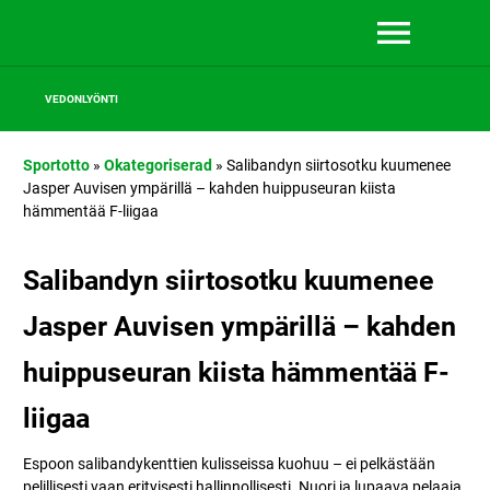
Sportotto.com
VEDONLYÖNTI
Sportotto
»
Okategoriserad
»
Salibandyn siirtosotku kuumenee
Jasper Auvisen ympärillä – kahden huippuseuran kiista
hämmentää F-liigaa
Salibandyn siirtosotku kuumenee
Jasper Auvisen ympärillä – kahden
huippuseuran kiista hämmentää F-
liigaa
Espoon salibandykenttien kulisseissa kuohuu – ei pelkästään
pelillisesti vaan erityisesti hallinnollisesti. Nuori ja lupaava pelaaja