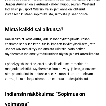
Jasper Auvinen
on ajautunut kahden huippuseuran, Westend
Indiansin ja Esport Oilersin, väliin, ja tilanne on johtanut
kiivaaseen kiistaan sopimuksista, siirroista ja säännöistä.
Mistä kaikki sai alkunsa?
Kaikki alkoi
9. kesäkuuta
, kun Salibandyliitto julkaisi kesän
ensimmäisen siirtolistan. Siellä ilmoitettiin yllätyksellisesti, että
Jasper Auvinen siirtyy Indiansista Oilersiin. Vain hetkeä
myöhemmin Indians tyrmäsi uutisen täysin, ja nimi katosi listalta.
Epäselvyyttä lisäsi se, ettei Auvisella ollut seuramerkintää
maajoukkueleirillä. Myöhemmin lista päivittyi jälleen, ja Auvisen
nimi palasi takaisin Indiansin alle. Kukaan ei tuntunut olevan
varma, kuka pelaaja oikeastaan edustaa – edes julkisesti.
Indiansin näkökulma: ”Sopimus on
voimassa”