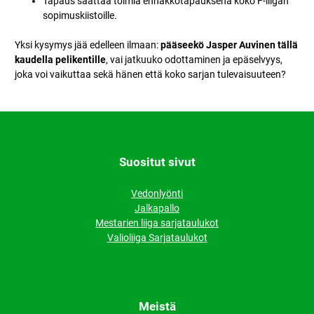
Tapaus saattaa toimia ennakkotapauksena koko F-liigan
sopimuskiistoille.
Yksi kysymys jää edelleen ilmaan:
pääseekö Jasper Auvinen tällä
kaudella pelikentille
, vai jatkuuko odottaminen ja epäselvyys,
joka voi vaikuttaa sekä hänen että koko sarjan tulevaisuuteen?
Suositut sivut
Vedonlyönti
Jalkapallo
Mestarien liiga sarjataulukot
Valioliiga Sarjataulukot
Meistä