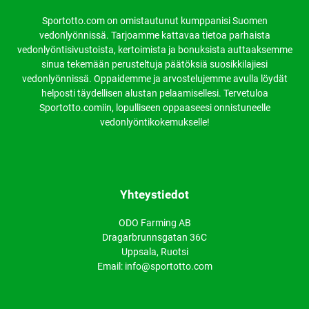
Sportotto.com on omistautunut kumppanisi Suomen
vedonlyönnissä. Tarjoamme kattavaa tietoa parhaista
vedonlyöntisivustoista, kertoimista ja bonuksista auttaaksemme
sinua tekemään perusteltuja päätöksiä suosikkilajiesi
vedonlyönnissä. Oppaidemme ja arvostelujemme avulla löydät
helposti täydellisen alustan pelaamisellesi. Tervetuloa
Sportotto.comiin, lopulliseen oppaaseesi onnistuneelle
vedonlyöntikokemukselle!
Yhteystiedot
ODO Farming AB
Dragarbrunnsgatan 36C
Uppsala, Ruotsi
Email: info@sportotto.com