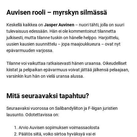
Auvisen rooli – myrskyn silmässä
Keskellä kaikkea on
Jasper Auvinen
– nuori tähti, jolla on suuri
tulevaisuus edessään. Hän ei ole kommentoinut tilannetta
julkisesti, mutta tilanne tuskin on hänelle helppo. Harjoittelu,
uusien kausien suunnittelu – jopa maajoukkueura – ovat nyt
epävarmuuden varjossa.
Tilanne voi vaikuttaa ratkaisevasti hänen uraansa. Oikeudelliset
kiistat ja pelipaikan epävarmuus voivat jättää jälkensä pelaajaan,
varsinkin kun hän on vielä uransa alussa.
Mitä seuraavaksi tapahtuu?
Seuraavaksi vuorossa on Salibandyliiton ja F-liigan juristien
lausunto. Odotettavissa on:
Arvio Auvisen sopimuksen voimassaolosta
Päätös siitä, voiko siirtoa hyväksyä vai ei