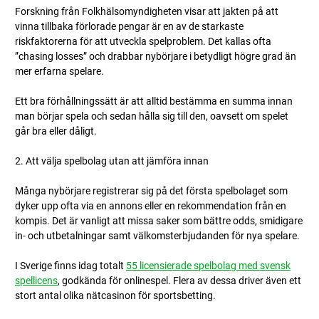
Forskning från Folkhälsomyndigheten visar att jakten på att
vinna tillbaka förlorade pengar är en av de starkaste
riskfaktorerna för att utveckla spelproblem. Det kallas ofta
”chasing losses” och drabbar nybörjare i betydligt högre grad än
mer erfarna spelare.
Ett bra förhållningssätt är att alltid bestämma en summa innan
man börjar spela och sedan hålla sig till den, oavsett om spelet
går bra eller dåligt.
2. Att välja spelbolag utan att jämföra innan
Många nybörjare registrerar sig på det första spelbolaget som
dyker upp ofta via en annons eller en rekommendation från en
kompis. Det är vanligt att missa saker som bättre odds, smidigare
in- och utbetalningar samt välkomsterbjudanden för nya spelare.
I Sverige finns idag totalt
55 licensierade spelbolag med svensk
spellicens
, godkända för onlinespel. Flera av dessa driver även ett
stort antal olika nätcasinon för sportsbetting.