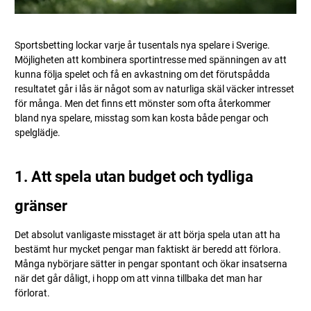
Sportsbetting lockar varje år tusentals nya spelare i Sverige.
Möjligheten att kombinera sportintresse med spänningen av att
kunna följa spelet och få en avkastning om det förutspådda
resultatet går i lås är något som av naturliga skäl väcker intresset
för många. Men det finns ett mönster som ofta återkommer
bland nya spelare, misstag som kan kosta både pengar och
spelglädje.
1. Att spela utan budget och tydliga
gränser
Det absolut vanligaste misstaget är att börja spela utan att ha
bestämt hur mycket pengar man faktiskt är beredd att förlora.
Många nybörjare sätter in pengar spontant och ökar insatserna
när det går dåligt, i hopp om att vinna tillbaka det man har
förlorat.