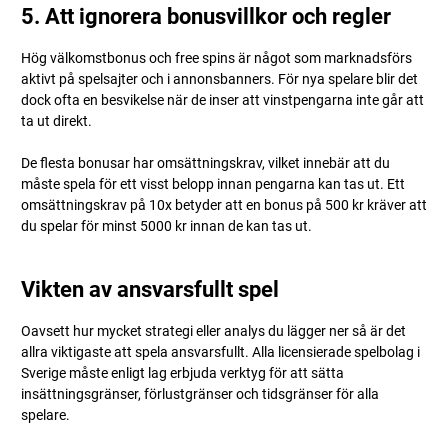
5. Att ignorera bonusvillkor och regler
Hög välkomstbonus och free spins är något som marknadsförs
aktivt på spelsajter och i annonsbanners. För nya spelare blir det
dock ofta en besvikelse när de inser att vinstpengarna inte går att
ta ut direkt.
De flesta bonusar har omsättningskrav, vilket innebär att du
måste spela för ett visst belopp innan pengarna kan tas ut. Ett
omsättningskrav på 10x betyder att en bonus på 500 kr kräver att
du spelar för minst 5000 kr innan de kan tas ut.
Vikten av ansvarsfullt spel
Oavsett hur mycket strategi eller analys du lägger ner så är det
allra viktigaste att spela ansvarsfullt. Alla licensierade spelbolag i
Sverige måste enligt lag erbjuda verktyg för att sätta
insättningsgränser, förlustgränser och tidsgränser för alla
spelare.