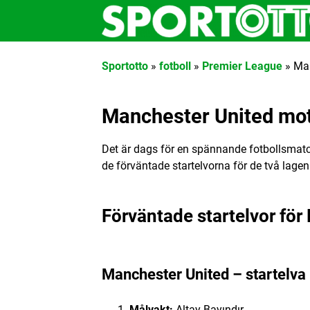
Sportotto
»
fotboll
»
Premier League
»
Man
Manchester United mot
Det är dags för en spännande fotbollsmat
de förväntade startelvorna för de två lage
Förväntade startelvor fö
Manchester United – startelva
Målvakt:
Altay Bayındır