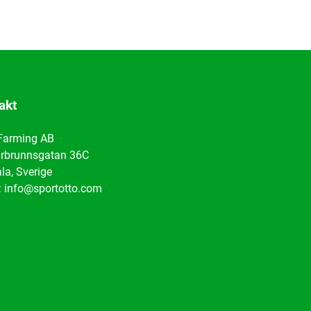
akt
Farming AB
rbrunnsgatan 36C
la, Sverige
: info@sportotto.com