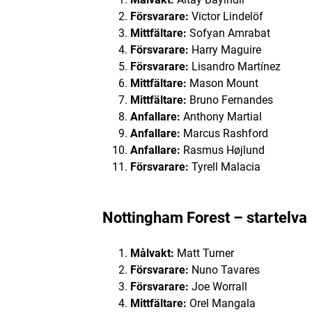
Försvarare:
Victor Lindelöf
Mittfältare:
Sofyan Amrabat
Försvarare:
Harry Maguire
Försvarare:
Lisandro Martínez
Mittfältare:
Mason Mount
Mittfältare:
Bruno Fernandes
Anfallare:
Anthony Martial
Anfallare:
Marcus Rashford
Anfallare:
Rasmus Højlund
Försvarare:
Tyrell Malacia
Nottingham Forest – startelva
Målvakt:
Matt Turner
Försvarare:
Nuno Tavares
Försvarare:
Joe Worrall
Mittfältare:
Orel Mangala