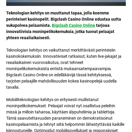
Teknologian kehitys on muuttanut tapaa, jolla koemme
perinteiset kasinopelit. Bigclash Casino Online edustaa uutta
sukupolvea pelaamista.
Bigclash Casino Online
tarjoaa
innovatiivisia moninpelikokemuksia, jotka tuovat pelaajat
yhteen reaaliaikaisesti.
Teknologian kehitys on vaikuttanut merkittävästi perinteisiin
kasinokokemuksiin. Innovatiiviset ratkaisut, kuten live-jakajat ja
reaaliaikainen vuorovaikutus, ovat tehneet
moninpelikokemuksista entistä mukaansatempaavampia.
Bigclash Casino Online on edelläkävijä tässä kehityksessä,
tarjoten pelaajille mahdollisuuden kokea kasinopelejä uudella
tavalla.
Mobiiliteknologian kehitys on erityisesti mullistanut
moninpelikokemukset. Pelaajat voivat nyt osallistua peleihin
missä ja milloin tahansa, käyttäen älypuhelimia ja tabletteja.
Tämä saavutettavuuden paraneminen on demokratisoinut
kasinopelaamista ja tehnyt siitä helpommin lähestyttävää kaikille
kiinnostuneille. Optimoidut mobiilisovellukset ja responsiiviset