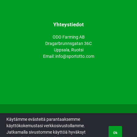
Yhteystiedot
ODO Farming AB
Dragarbrunnsgatan 36C
Uppsala, Ruotsi
Email: info@sportotto.com
Käytämme evästeitä parantaaksemme
käyttökokemustasi verkkosivustollamme.
Suomi
Jatkamalla sivustomme käyttöä hyväksyt
Ok