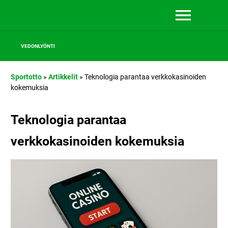
Sportotto.com
VEDONLYÖNTI
Sportotto
»
Artikkelit
»
Teknologia parantaa verkkokasinoiden
kokemuksia
Teknologia parantaa
verkkokasinoiden kokemuksia