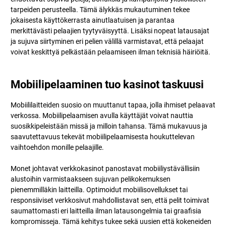
tarpeiden perusteella. Tämä älykkäs mukautuminen tekee
jokaisesta käyttökerrasta ainutlaatuisen ja parantaa
merkittävästi pelaajien tyytyväisyyttä. Lisäksi nopeat latausajat
ja sujuva siirtyminen eri pelien välillä varmistavat, että pelaajat
voivat keskittyä pelkästään pelaamiseen ilman teknisiä häiriöitä.
Mobiilipelaaminen tuo kasinot taskuusi
Mobiililaitteiden suosio on muuttanut tapaa, jolla ihmiset pelaavat
verkossa. Mobiilipelaamisen avulla käyttäjät voivat nauttia
suosikkipeleistään missä ja milloin tahansa. Tämä mukavuus ja
saavutettavuus tekevät mobiilipelaamisesta houkuttelevan
vaihtoehdon monille pelaajille.
Monet johtavat verkkokasinot panostavat mobiiliystävällisiin
alustoihin varmistaakseen sujuvan pelikokemuksen
pienemmilläkin laitteilla. Optimoidut mobiilisovellukset tai
responsiiviset verkkosivut mahdollistavat sen, että pelit toimivat
saumattomasti eri laitteilla ilman latausongelmia tai graafisia
kompromisseja. Tämä kehitys tukee sekä uusien että kokeneiden