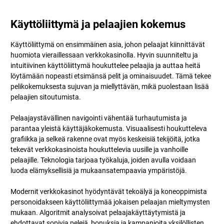
Käyttöliittymä ja pelaajien kokemus
Käyttöliittymä on ensimmäinen asia, johon pelaajat kiinnittävät
huomiota vieraillessaan verkkokasinolla. Hyvin suunniteltu ja
intuitiivinen käyttöliittymä houkuttelee pelaajia ja auttaa heitä
löytämään nopeasti etsimänsä pelit ja ominaisuudet. Tämä tekee
pelikokemuksesta sujuvan ja miellyttävän, mikä puolestaan lisää
pelaajien sitoutumista.
Pelaajaystävällinen navigointi vähentää turhautumista ja
parantaa yleistä käyttäjäkokemusta. Visuaalisesti houkutteleva
grafiikka ja selkeä rakenne ovat myös keskeisiä tekijöitä, jotka
tekevät verkkokasinoista houkuttelevia uusille ja vanhoille
pelaajille. Teknologia tarjoaa työkaluja, joiden avulla voidaan
luoda elämyksellisiä ja mukaansatempaavia ympäristöjä.
Modernit verkkokasinot hyödyntävät tekoälyä ja koneoppimista
personoidakseen käyttöliittymää jokaisen pelaajan mieltymysten
mukaan. Algoritmit analysoivat pelaajakäyttäytymistä ja
ehdottavat sopivia pelejä, bonuksia ja kampanjoita yksilöllisten