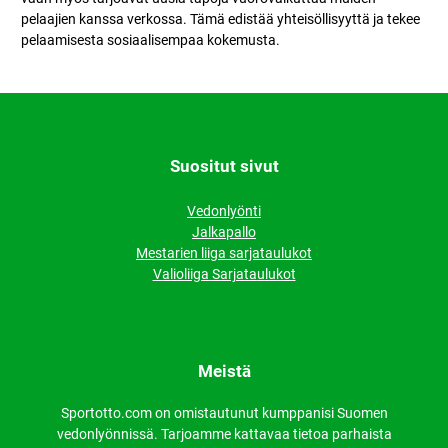
pelaajien kanssa verkossa. Tämä edistää yhteisöllisyyttä ja tekee
pelaamisesta sosiaalisempaa kokemusta.
Suositut sivut
Vedonlyönti
Jalkapallo
Mestarien liiga sarjataulukot
Valioliiga Sarjataulukot
Meistä
Sportotto.com on omistautunut kumppanisi Suomen
vedonlyönnissä. Tarjoamme kattavaa tietoa parhaista