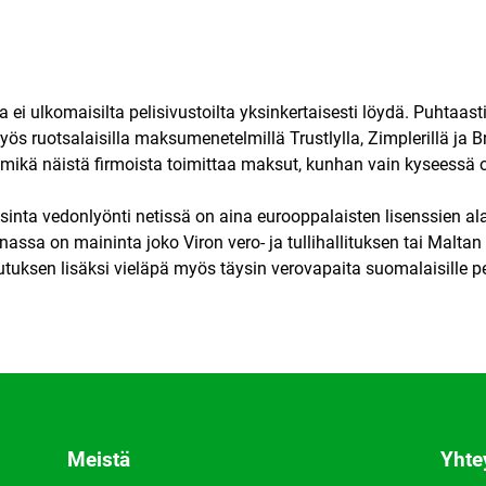
 ei ulkomaisilta pelisivustoilta yksinkertaisesti löydä. Puhtaa
ös ruotsalaisilla maksumenetelmillä Trustlylla, Zimplerillä ja Br
mikä näistä firmoista toimittaa maksut, kunhan vain kyseessä o
lisinta vedonlyönti netissä on aina eurooppalaisten lisenssien a
nassa on maininta joko Viron vero- ja tullihallituksen tai Mal
iutuksen lisäksi vieläpä myös täysin verovapaita suomalaisille pel
Meistä
Yhte