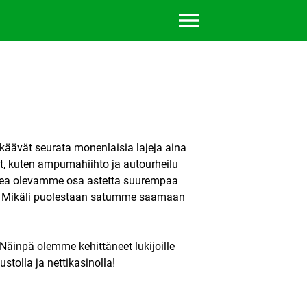
käävät seurata monenlaisia lajeja aina
jit, kuten ampumahiihto ja autourheilu
untea olevamme osa astetta suurempaa
vää. Mikäli puolestaan satumme saamaan
 Näinpä olemme kehittäneet lukijoille
tolla ja nettikasinolla!