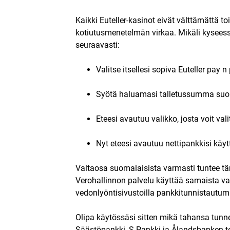
Kaikki Euteller-kasinot eivät välttämättä to
kotiutusmenetelmän virkaa. Mikäli kyseessä 
seuraavasti:
Valitse itsellesi sopiva Euteller pay n 
Syötä haluamasi talletussumma suoraa
Eteesi avautuu valikko, josta voit val
Nyt eteesi avautuu nettipankkisi käytt
Valtaosa suomalaisista varmasti tuntee täm
Verohallinnon palvelu käyttää samaista va
vedonlyöntisivustoilla pankkitunnistautumi
Olipa käytössäsi sitten mikä tahansa tunn
Säästöpankki, S-Pankki ja Ålandsbanken te