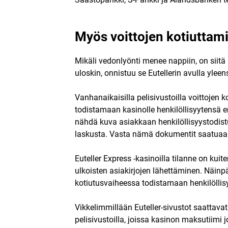
Myös voittojen kotiuttami
Mikäli vedonlyönti menee nappiin, on siitä l
uloskin, onnistuu se Eutellerin avulla yle
Vanhanaikaisilla pelisivustoilla voittojen 
todistamaan kasinolle henkilöllisyytensä e
nähdä kuva asiakkaan henkilöllisyystodistu
laskusta. Vasta nämä dokumentit saatuaan 
Euteller Express -kasinoilla tilanne on k
ulkoisten asiakirjojen lähettäminen. Näinp
kotiutusvaiheessa todistamaan henkilölli
Vikkelimmillään Euteller-sivustot saattav
pelisivustoilla, joissa kasinon maksutiimi j