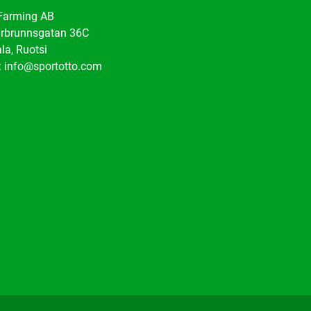
Farming AB
rbrunnsgatan 36C
la, Ruotsi
: info@sportotto.com