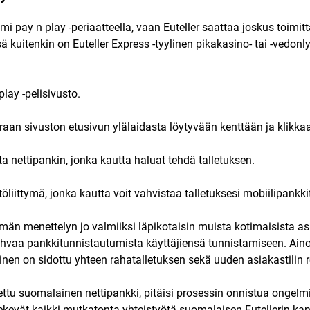
imi pay n play -periaatteella, vaan Euteller saattaa joskus toimit
kuitenkin on Euteller Express -tyylinen pikakasino- tai -vedonlyö
play -pelisivusto.
n sivuston etusivun ylälaidasta löytyvään kenttään ja klikkaa 
ita nettipankin, jonka kautta haluat tehdä talletuksen.
öliittymä, jonka kautta voit vahvistaa talletuksesi mobiilipankki
än menettelyn jo valmiiksi läpikotaisin muista kotimaisista asia
hvaa pankkitunnistautumista käyttäjiensä tunnistamiseen. Ainoan
nen on sidottu yhteen rahatalletuksen sekä uuden asiakastilin 
ettu suomalainen nettipankki, pitäisi prosessin onnistua ongel
kevät kaikki mutkatonta yhteistyötä suomalaisen Eutellerin ka