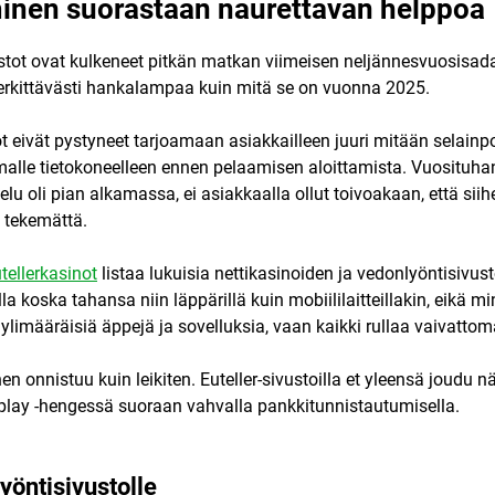
minen suorastaan naurettavan helppoa
ustot ovat kulkeneet pitkän matkan viimeisen neljännesvuosisa
rkittävästi hankalampaa kuin mitä se on vuonna 2025.
t eivät pystyneet tarjoamaan asiakkailleen juuri mitään selainpo
alle tietokoneelleen ennen pelaamisen aloittamista. Vuosituhann
elu oli pian alkamassa, ei asiakkaalla ollut toivoakaan, että siih
 tekemättä.
tellerkasinot
listaa lukuisia nettikasinoiden ja vedonlyöntisivust
a koska tahansa niin läppärillä kuin mobiililaitteillakin, eikä mi
imääräisiä äppejä ja sovelluksia, vaan kaikki rullaa vaivattom
n onnistuu kuin leikiten. Euteller-sivustoilla et yleensä joudu 
 play -hengessä suoraan vahvalla pankkitunnistautumisella.
lyöntisivustolle