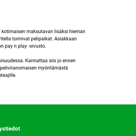
sti kotimaisen maksutavan lisäksi hieman
itella toimivat pelipaikat. Asiakkaan
n pay n play -sivusto.
laisuudessa. Kannattaa siis jo ennen
tan peliviranomaisen myöntämästä
aajille.
ystiedot