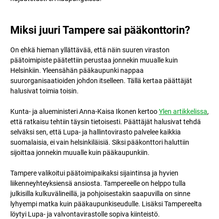
Miksi juuri Tampere sai pääkonttorin?
On ehkä hieman yllättävää, että näin suuren viraston
päätoimipiste päätettiin perustaa jonnekin muualle kuin
Helsinkiin. Yleensähän pääkaupunki nappaa
suurorganisaatioiden johdon itselleen. Tällä kertaa päättäjät
halusivat toimia toisin.
Kunta- ja alueministeri Anna-Kaisa Ikonen kertoo
Ylen artikkelissa
,
että ratkaisu tehtiin täysin tietoisesti. Päättäjät halusivat tehdä
selväksi sen, että Lupa- ja hallintovirasto palvelee kaikkia
suomalaisia, ei vain helsinkiläisiä. Siksi pääkonttori haluttiin
sijoittaa jonnekin muualle kuin pääkaupunkiin.
Tampere valikoitui päätoimipaikaksi sijaintinsa ja hyvien
liikenneyhteyksiensä ansiosta. Tampereelle on helppo tulla
julkisilla kulkuvälineillä, ja pohjoisestakin saapuvilla on sinne
lyhyempi matka kuin pääkaupunkiseudulle. Lisäksi Tampereelta
löytyi Lupa- ja valvontavirastolle sopiva kiinteistö.