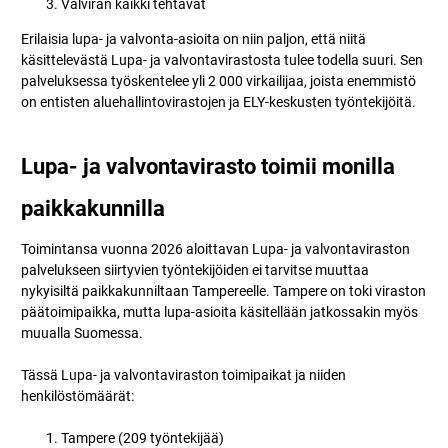
Valviran kaikki tehtävät
Erilaisia lupa- ja valvonta-asioita on niin paljon, että niitä
käsittelevästä Lupa- ja valvontavirastosta tulee todella suuri. Sen
palveluksessa työskentelee yli 2 000 virkailijaa, joista enemmistö
on entisten aluehallintovirastojen ja ELY-keskusten työntekijöitä.
Lupa- ja valvontavirasto toimii monilla
paikkakunnilla
Toimintansa vuonna 2026 aloittavan Lupa- ja valvontaviraston
palvelukseen siirtyvien työntekijöiden ei tarvitse muuttaa
nykyisiltä paikkakunniltaan Tampereelle. Tampere on toki viraston
päätoimipaikka, mutta lupa-asioita käsitellään jatkossakin myös
muualla Suomessa.
Tässä Lupa- ja valvontaviraston toimipaikat ja niiden
henkilöstömäärät:
Tampere (209 työntekijää)