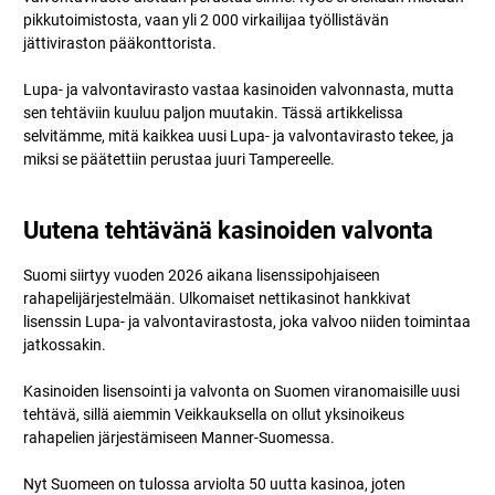
pikkutoimistosta, vaan yli 2 000 virkailijaa työllistävän
jättiviraston pääkonttorista.
Lupa- ja valvontavirasto vastaa kasinoiden valvonnasta, mutta
sen tehtäviin kuuluu paljon muutakin. Tässä artikkelissa
selvitämme, mitä kaikkea uusi Lupa- ja valvontavirasto tekee, ja
miksi se päätettiin perustaa juuri Tampereelle.
Uutena tehtävänä kasinoiden valvonta
Suomi siirtyy vuoden 2026 aikana lisenssipohjaiseen
rahapelijärjestelmään. Ulkomaiset nettikasinot hankkivat
lisenssin Lupa- ja valvontavirastosta, joka valvoo niiden toimintaa
jatkossakin.
Kasinoiden lisensointi ja valvonta on Suomen viranomaisille uusi
tehtävä, sillä aiemmin Veikkauksella on ollut yksinoikeus
rahapelien järjestämiseen Manner-Suomessa.
Nyt Suomeen on tulossa arviolta 50 uutta kasinoa, joten