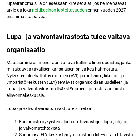
lupaviranomaisilla on edessään kiireiset ajat, jos he meinaavat
arvioida joka
nettikasinon luotettavuuden
ennen vuoden 2027
ensimmäistä päivää.
Lupa- ja valvontavirastosta tulee valtava
organisaatio
Maassamme on meneillään valtava hallinnollinen uudistus, jonka
mittakaavaa tavallisen kansalaisen on vaikea hahmottaa.
Nykyisten aluehallintovirastojen (AVI) ja elinkeino-, liikenne- ja
ympäristökeskusten (ELY) tehtävät organisoidaan uudelleen, ja
Lupa- ja valvontaviraston lisäksi Suomeen perustetaan uusia
elinvoimakeskuksia.
Lupa- ja valvontaviraston vastuulle siirretään:
Enemmistö nykyisten aluehallintovirastojen lupa-, ohjaus-
ja valvontatehtävistä
Suurin osa ELY-keskusten ympäristöön liittyvistä tehtävistä