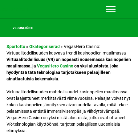
Sportotto.com
VEDONLYÖNTI
Sportotto
»
Okategoriserad
»
VegasHero Casino:
Virtuaalitodellisuuden kasvava trendi kasinopelien maailmassa
Virtuaalitodellisuus (VR) on nopeasti nousemassa kasinopelien
maailmassa, ja
VegasHero Casino
on yksi alustoista, joka
hyödyntää tätä teknologiaa tarjotakseen pelaajilleen
ainutlaatuisia kokemuksia.
Virtuaalitodellisuuden mahdollisuudet kasinopelien maailmassa
ovat laajentuneet merkittävästi viime vuosina. Pelaajat voivat nyt
kokea kasinopelien jännityksen aivan uudella tavalla, mikä tekee
pelaamisesta entistä immersiivisempää ja viihdyttävämpää.
VegasHero Casino on yksi niistä alustoista, jotka ovat ottaneet
VR-teknologian käyttöönsä, tarjoten pelaajilleen uudenlaisia
elämyksiä.