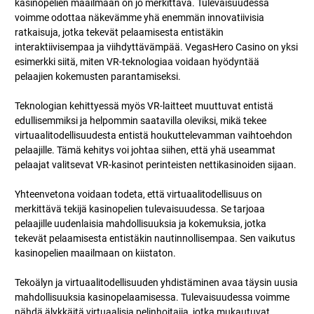
kasinopelien maailmaan on jo merkittävä. Tulevaisuudessa
voimme odottaa näkevämme yhä enemmän innovatiivisia
ratkaisuja, jotka tekevät pelaamisesta entistäkin
interaktiivisempaa ja viihdyttävämpää. VegasHero Casino on yksi
esimerkki siitä, miten VR-teknologiaa voidaan hyödyntää
pelaajien kokemusten parantamiseksi.
Teknologian kehittyessä myös VR-laitteet muuttuvat entistä
edullisemmiksi ja helpommin saatavilla oleviksi, mikä tekee
virtuaalitodellisuudesta entistä houkuttelevamman vaihtoehdon
pelaajille. Tämä kehitys voi johtaa siihen, että yhä useammat
pelaajat valitsevat VR-kasinot perinteisten nettikasinoiden sijaan.
Yhteenvetona voidaan todeta, että virtuaalitodellisuus on
merkittävä tekijä kasinopelien tulevaisuudessa. Se tarjoaa
pelaajille uudenlaisia mahdollisuuksia ja kokemuksia, jotka
tekevät pelaamisesta entistäkin nautinnollisempaa. Sen vaikutus
kasinopelien maailmaan on kiistaton.
Tekoälyn ja virtuaalitodellisuuden yhdistäminen avaa täysin uusia
mahdollisuuksia kasinopelaamisessa. Tulevaisuudessa voimme
nähdä älykkäitä virtuaalisia pelinhoitajia, jotka mukautuvat