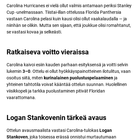
Carolina Hurricanes ei vielä ollut valmis antamaan periksi Stanley
Cup -unelmassaan. Tiistai-illan ottelussa Florida Panthersia
vastaan Carolina pelasi kuin kausi olisi ollut vaakalaudalla — ja
niinhän se olikin. Mutta sen sijaan, että joukkue olisi romahtanut,
se vastasi kovaa ja selkeästi.
Ratkaiseva voitto vieraissa
Carolina kaivoi esiin kauden parhaan esityksensä ja voitti selvin
lukemin
3–0
. Ottelu ei ollut hyökkäyspainotteinen ilotulitus, vaan
osoitus siitä, miten
kurinalainen puolustuspelaaminen
ja
yhteinen tahtotila voivat kääntää ottelun suunnan. Huolellinen
viisikkopeli ja tarkka puolustaminen pitivät Floridan
vaarattomana.
Logan Stankovenin tärkeä avaus
Ottelun avausmaalista vastasi Carolina-tulokas
Logan
Stankoven
, joka toisessa erässä onnistui murtautumaan