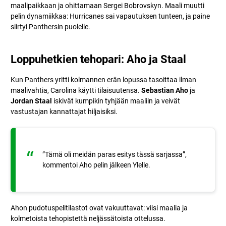
maalipaikkaan ja ohittamaan Sergei Bobrovskyn. Maali muutti
pelin dynamiikkaa: Hurricanes sai vapautuksen tunteen, ja paine
siirtyi Panthersin puolelle.
Loppuhetkien tehopari: Aho ja Staal
Kun Panthers yritti kolmannen erän lopussa tasoittaa ilman
maalivahtia, Carolina käytti tilaisuutensa.
Sebastian Aho
ja
Jordan Staal
iskivät kumpikin tyhjään maaliin ja veivät
vastustajan kannattajat hiljaisiksi.
”Tämä oli meidän paras esitys tässä sarjassa”,
kommentoi Aho pelin jälkeen Ylelle.
Ahon pudotuspelitilastot ovat vakuuttavat: viisi maalia ja
kolmetoista tehopistettä neljässätoista ottelussa.