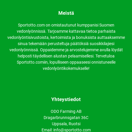
Meistä
Sportotto.com on omistautunut kumppanisi Suomen
vedonlyönnissä. Tarjoamme kattavaa tietoa parhaista
vedonlyöntisivustoista, kertoimista ja bonuksista auttaaksemme
sinua tekemään perusteltuja päätöksiä suosikkilajiesi
vedonlyönnissä. Oppaidemme ja arvostelujemme avulla löydät
helposti täydellisen alustan pelaamisellesi. Tervetuloa
Sportotto.comiin, lopulliseen oppaaseesi onnistuneelle
vedonlyöntikokemukselle!
Yhteystiedot
ODO Farming AB
Dragarbrunnsgatan 36C
Uppsala, Ruotsi
Email: info@sportotto.com