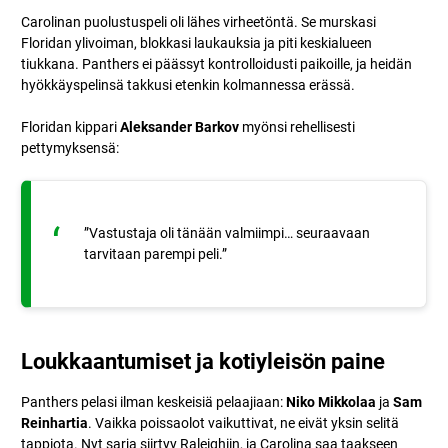
Carolinan puolustuspeli oli lähes virheetöntä. Se murskasi
Floridan ylivoiman, blokkasi laukauksia ja piti keskialueen
tiukkana. Panthers ei päässyt kontrolloidusti paikoille, ja heidän
hyökkäyspelinsä takkusi etenkin kolmannessa erässä.
Floridan kippari
Aleksander Barkov
myönsi rehellisesti
pettymyksensä:
”Vastustaja oli tänään valmiimpi… seuraavaan
tarvitaan parempi peli.”
Loukkaantumiset ja kotiyleisön paine
Panthers pelasi ilman keskeisiä pelaajiaan:
Niko Mikkolaa
ja
Sam
Reinhartia
. Vaikka poissaolot vaikuttivat, ne eivät yksin selitä
tappiota. Nyt sarja siirtyy Raleighiin, ja Carolina saa taakseen