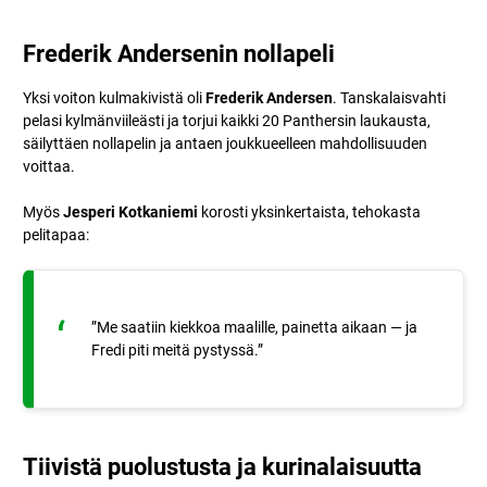
Frederik Andersenin nollapeli
Yksi voiton kulmakivistä oli
Frederik Andersen
. Tanskalaisvahti
pelasi kylmänviileästi ja torjui kaikki 20 Panthersin laukausta,
säilyttäen nollapelin ja antaen joukkueelleen mahdollisuuden
voittaa.
Myös
Jesperi Kotkaniemi
korosti yksinkertaista, tehokasta
pelitapaa:
”Me saatiin kiekkoa maalille, painetta aikaan — ja
Fredi piti meitä pystyssä.”
Tiivistä puolustusta ja kurinalaisuutta