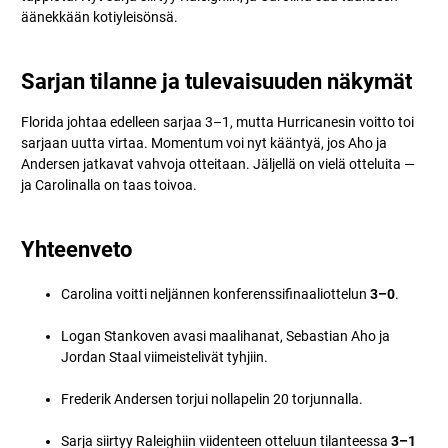
äänekkään kotiyleisönsä.
Sarjan tilanne ja tulevaisuuden näkymät
Florida johtaa edelleen sarjaa 3–1, mutta Hurricanesin voitto toi
sarjaan uutta virtaa. Momentum voi nyt kääntyä, jos Aho ja
Andersen jatkavat vahvoja otteitaan. Jäljellä on vielä otteluita —
ja Carolinalla on taas toivoa.
Yhteenveto
Carolina voitti neljännen konferenssifinaaliottelun
3–0
.
Logan Stankoven avasi maalihanat, Sebastian Aho ja
Jordan Staal viimeistelivät tyhjiin.
Frederik Andersen torjui nollapelin 20 torjunnalla.
Sarja siirtyy Raleighiin viidenteen otteluun tilanteessa
3–1