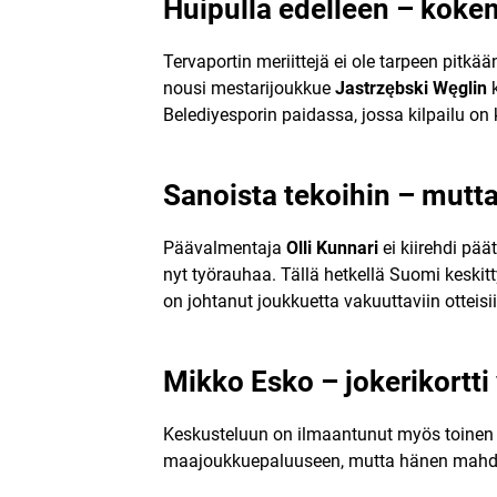
Huipulla edelleen – koke
Tervaportin meriittejä ei ole tarpeen pitkä
nousi mestarijoukkue
Jastrzębski Węglin
k
Belediyesporin paidassa, jossa kilpailu on 
Sanoista tekoihin – mutta 
Päävalmentaja
Olli Kunnari
ei kiirehdi pää
nyt työrauhaa. Tällä hetkellä Suomi keskit
on johtanut joukkuetta vakuuttaviin otteisii
Mikko Esko – jokerikortt
Keskusteluun on ilmaantunut myös toinen 
maajoukkuepaluuseen, mutta hänen mahdoll