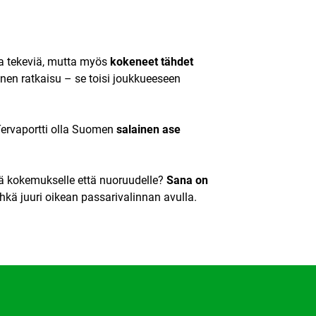
 tekeviä, mutta myös
kokeneet tähdet
inen ratkaisu – se toisi joukkueeseen
 Tervaportti olla Suomen
salainen ase
kä kokemukselle että nuoruudelle?
Sana on
kä juuri oikean passarivalinnan avulla.