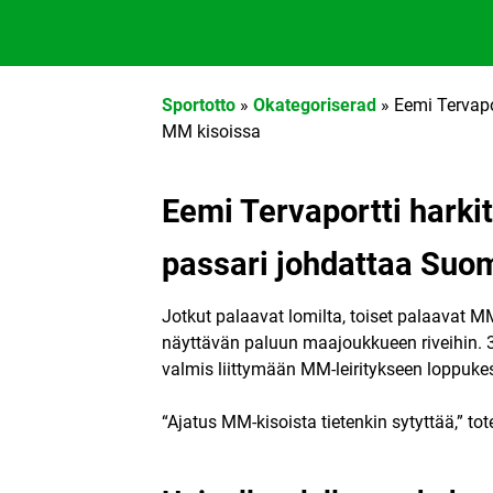
Sportotto.com
Sportotto
»
Okategoriserad
»
Eemi Tervap
MM kisoissa
Eemi Tervaportti hark
passari johdattaa Su
Jotkut palaavat lomilta, toiset palaavat M
näyttävän paluun maajoukkueen riveihin. 35
valmis liittymään MM-leiritykseen loppuke
“Ajatus MM-kisoista tietenkin sytyttää,” tot