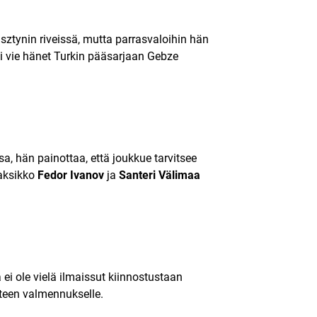
lsztynin riveissä, mutta parrasvaloihin hän
 vie hänet Turkin pääsarjaan Gebze
a, hän painottaa, että joukkue tarvitsee
kaksikko
Fedor Ivanov
ja
Santeri Välimaa
 ei ole vielä ilmaissut kiinnostustaan
teen valmennukselle.