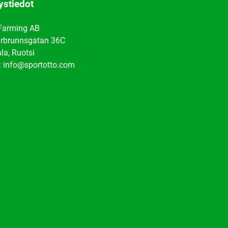
ystiedot
Farming AB
rbrunnsgatan 36C
la, Ruotsi
: info@sportotto.com