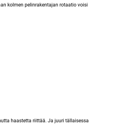
an kolmen pelinrakentajan rotaatio voisi
tta haastetta riittää. Ja juuri tällaisessa