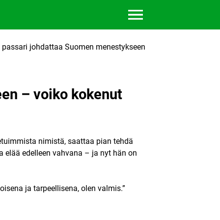
ut passari johdattaa Suomen menestykseen
en – voiko kokenut
etuimmista nimistä, saattaa pian tehdä
ea elää edelleen vahvana – ja nyt hän on
oisena ja tarpeellisena, olen valmis.”