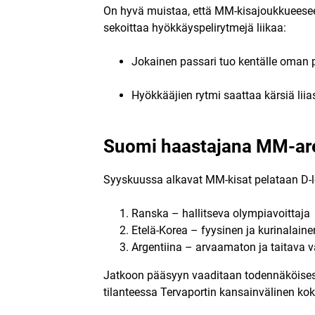
On hyvä muistaa, että MM-kisajoukkueesee
sekoittaa hyökkäyspelirytmejä liikaa:
Jokainen passari tuo kentälle oman p
Hyökkääjien rytmi saattaa kärsiä liia
Suomi haastajana MM-ar
Syyskuussa alkavat MM-kisat pelataan D-l
Ranska – hallitseva olympiavoittaja
Etelä-Korea – fyysinen ja kurinalain
Argentiina – arvaamaton ja taitava v
Jatkoon pääsyyn vaaditaan todennäköise
tilanteessa Tervaportin kansainvälinen kok