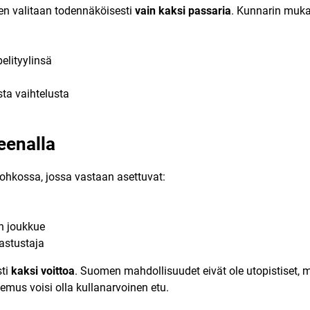
n valitaan todennäköisesti
vain kaksi passaria
. Kunnarin muka
elityylinsä
sta vaihtelusta
eenalla
ohkossa, jossa vastaan asettuvat:
en joukkue
astustaja
sti
kaksi voittoa
. Suomen mahdollisuudet eivät ole utopistiset, mu
emus voisi olla kullanarvoinen etu.