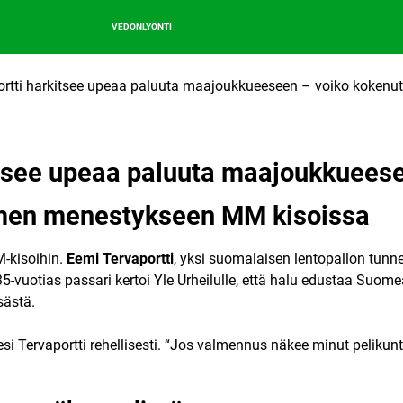
VEDONLYÖNTI
ortti harkitsee upeaa paluuta maajoukkueeseen – voiko koken
itsee upeaa paluuta maajoukkueese
omen menestykseen MM kisoissa
M-kisoihin.
Eemi Tervaportti
, yksi suomalaisen lentopallon tunn
-vuotias passari kertoi Yle Urheilulle, että halu edustaa Suom
sästä.
esi Tervaportti rehellisesti. “Jos valmennus näkee minut pelikunt