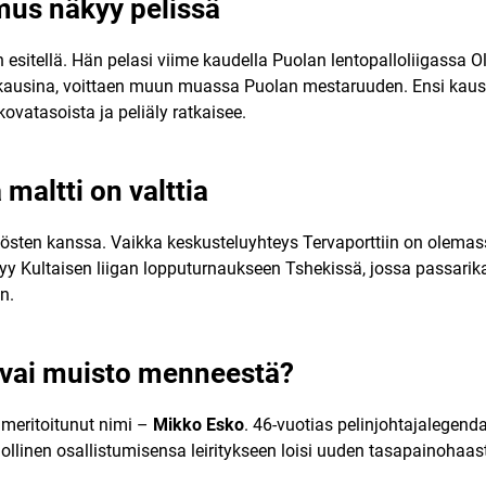
mus näkyy pelissä
än esitellä. Hän pelasi viime kaudella Puolan lentopalloliigassa O
ausina, voittaen muun muassa Puolan mestaruuden. Ensi kausi
kovatasoista ja peliäly ratkaisee.
maltti on valttia
tösten kanssa. Vaikka keskusteluyhteys Tervaporttiin on olemass
tyy Kultaisen liigan lopputurnaukseen Tshekissä, jossa passari
n.
i vai muisto menneestä?
meritoitunut nimi –
Mikko Esko
. 46-vuotias pelinjohtajalegenda
inen osallistumisensa leiritykseen loisi uuden tasapainohaas