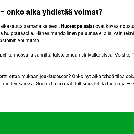
– onko aika yhdistää voimat?
aikakautta samanaikaisesti.
Nuoret pelaajat
ovat kovaa nousua
sa huipputasolla. Hänen mahdollinen paluunsa ei olisi vain tekn
lastoihin voi mitata.
t pelikunnossa ja valmiita taistelemaan sinivalkoisissa. Voisiko
portti ottaa mukaan joukkueeseen? Onko nyt aika tehdä tilaa se
e muiden kanssa. Suomella on mahdollisuus tehdä historiaa – eh