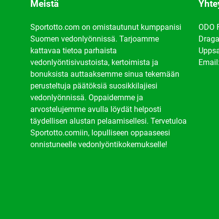
Meistä
Yhte
Sportotto.com on omistautunut kumppanisi
ODO 
Suomen vedonlyönnissä. Tarjoamme
Draga
kattavaa tietoa parhaista
Uppsa
vedonlyöntisivustoista, kertoimista ja
Email
bonuksista auttaaksemme sinua tekemään
perusteltuja päätöksiä suosikkilajiesi
vedonlyönnissä. Oppaidemme ja
arvostelujemme avulla löydät helposti
täydellisen alustan pelaamisellesi. Tervetuloa
Sportotto.comiin, lopulliseen oppaaseesi
onnistuneelle vedonlyöntikokemukselle!