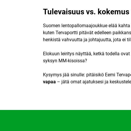
Tulevaisuus vs. kokemus 
Suomen lentopallomaajoukkue elää kahta 
kuten Tervaportti pitävät edelleen paikkan
henkistä vahvuutta ja johtajuutta, jota ei ti
Elokuun leiritys näyttää, ketkä todella ova
syksyn MM-kisoissa?
Kysymys jää sinulle: pitäisikö Eemi Terva
vapaa
– jätä omat ajatuksesi ja keskustel