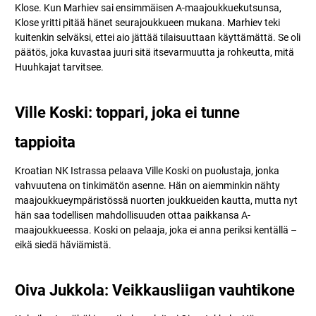
Klose. Kun Marhiev sai ensimmäisen A-maajoukkuekutsunsa,
Klose yritti pitää hänet seurajoukkueen mukana. Marhiev teki
kuitenkin selväksi, ettei aio jättää tilaisuuttaan käyttämättä. Se oli
päätös, joka kuvastaa juuri sitä itsevarmuutta ja rohkeutta, mitä
Huuhkajat tarvitsee.
Ville Koski: toppari, joka ei tunne
tappioita
Kroatian NK Istrassa pelaava Ville Koski on puolustaja, jonka
vahvuutena on tinkimätön asenne. Hän on aiemminkin nähty
maajoukkueympäristössä nuorten joukkueiden kautta, mutta nyt
hän saa todellisen mahdollisuuden ottaa paikkansa A-
maajoukkueessa. Koski on pelaaja, joka ei anna periksi kentällä –
eikä siedä häviämistä.
Oiva Jukkola: Veikkausliigan vauhtikone