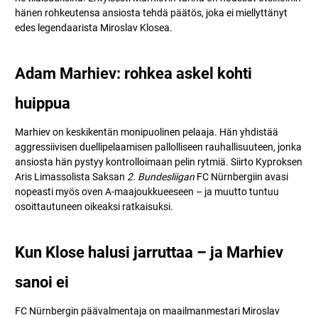
hänen rohkeutensa ansiosta tehdä päätös, joka ei miellyttänyt
edes legendaarista Miroslav Klosea.
Adam Marhiev: rohkea askel kohti
huippua
Marhiev on keskikentän monipuolinen pelaaja. Hän yhdistää
aggressiivisen duellipelaamisen pallolliseen rauhallisuuteen, jonka
ansiosta hän pystyy kontrolloimaan pelin rytmiä. Siirto Kyproksen
Aris Limassolista Saksan
2. Bundesliigan
FC Nürnbergiin avasi
nopeasti myös oven A-maajoukkueeseen – ja muutto tuntuu
osoittautuneen oikeaksi ratkaisuksi.
Kun Klose halusi jarruttaa – ja Marhiev
sanoi ei
FC Nürnbergin päävalmentaja on maailmanmestari Miroslav