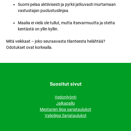
Suomi pelaa aktiivisesti ja pyrkii jatkuvasti murtamaan
vastustajan puolustuslinjaa.
Maalia ei vielä ole tullut, mutta itsevarmuutta ja otetta
kentästä on yllin kyllin.
Mitä veikkaat – joko seuraavasta tilanteesta helähtää?
Odotukset ovat korkealla.
Suositut sivut
Vedonlyönti
Jalkapallo
Mestarien liiga sarjataulukot
Valioliiga Sarjataulukot