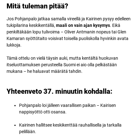
Mitä tuleman pitää?
Jos Pohjanpalo jatkaa samalla vireellä ja Kairinen pysyy edelleen
tukipilarina keskikentällä,
maali on vain ajan kysymys
. Eikä
penkiltäkään lopu tulivoima – Oliver Antmanin nopeus tai Glen
Kamaran syöttötaito voisivat toisella puoliskolla hyvinkin avata
lukkoja.
Tämä ottelu on vielä täysin auki, mutta kentältä huokuvan
itseluottamuksen perusteella Suomi ei aio olla pelkästään
mukana – he haluavat määrätä tahdin.
Yhteenveto 37. minuutin kohdalla:
Pohjanpalo loi jälleen vaarallisen paikan – Kairisen
nappisyöttö otti osansa.
Kairinen hallitsee keskikenttää rauhallisella ja tarkalla
pelillään.