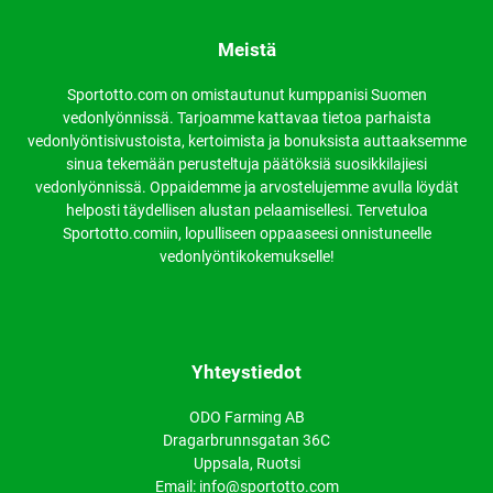
Meistä
Sportotto.com on omistautunut kumppanisi Suomen
vedonlyönnissä. Tarjoamme kattavaa tietoa parhaista
vedonlyöntisivustoista, kertoimista ja bonuksista auttaaksemme
sinua tekemään perusteltuja päätöksiä suosikkilajiesi
vedonlyönnissä. Oppaidemme ja arvostelujemme avulla löydät
helposti täydellisen alustan pelaamisellesi. Tervetuloa
Sportotto.comiin, lopulliseen oppaaseesi onnistuneelle
vedonlyöntikokemukselle!
Yhteystiedot
ODO Farming AB
Dragarbrunnsgatan 36C
Uppsala, Ruotsi
Email: info@sportotto.com