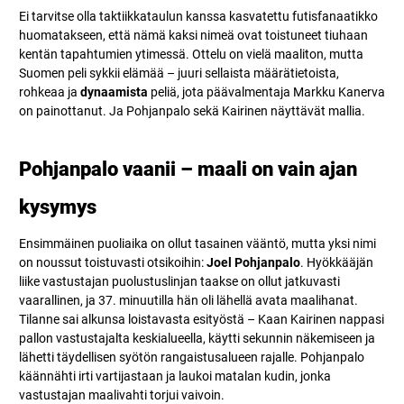
Ei tarvitse olla taktiikkataulun kanssa kasvatettu futisfanaatikko
huomatakseen, että nämä kaksi nimeä ovat toistuneet tiuhaan
kentän tapahtumien ytimessä. Ottelu on vielä maaliton, mutta
Suomen peli sykkii elämää – juuri sellaista määrätietoista,
rohkeaa ja
dynaamista
peliä, jota päävalmentaja Markku Kanerva
on painottanut. Ja Pohjanpalo sekä Kairinen näyttävät mallia.
Pohjanpalo vaanii – maali on vain ajan
kysymys
Ensimmäinen puoliaika on ollut tasainen vääntö, mutta yksi nimi
on noussut toistuvasti otsikoihin:
Joel Pohjanpalo
. Hyökkääjän
liike vastustajan puolustuslinjan taakse on ollut jatkuvasti
vaarallinen, ja 37. minuutilla hän oli lähellä avata maalihanat.
Tilanne sai alkunsa loistavasta esityöstä – Kaan Kairinen nappasi
pallon vastustajalta keskialueella, käytti sekunnin näkemiseen ja
lähetti täydellisen syötön rangaistusalueen rajalle. Pohjanpalo
käännähti irti vartijastaan ja laukoi matalan kudin, jonka
vastustajan maalivahti torjui vaivoin.