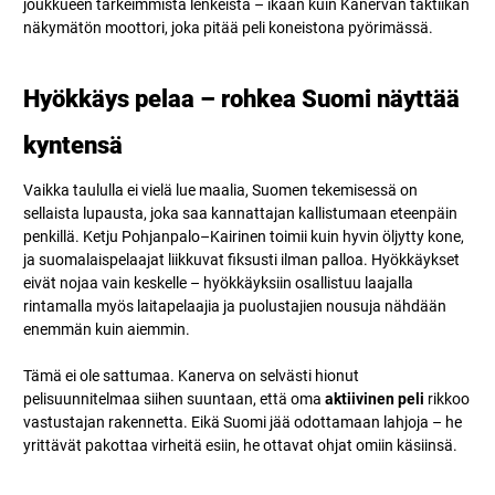
joukkueen tärkeimmistä lenkeistä – ikään kuin Kanervan taktiikan
näkymätön moottori, joka pitää peli koneistona pyörimässä.
Hyökkäys pelaa – rohkea Suomi näyttää
kyntensä
Vaikka taululla ei vielä lue maalia, Suomen tekemisessä on
sellaista lupausta, joka saa kannattajan kallistumaan eteenpäin
penkillä. Ketju Pohjanpalo–Kairinen toimii kuin hyvin öljytty kone,
ja suomalaispelaajat liikkuvat fiksusti ilman palloa. Hyökkäykset
eivät nojaa vain keskelle – hyökkäyksiin osallistuu laajalla
rintamalla myös laitapelaajia ja puolustajien nousuja nähdään
enemmän kuin aiemmin.
Tämä ei ole sattumaa. Kanerva on selvästi hionut
pelisuunnitelmaa siihen suuntaan, että oma
aktiivinen peli
rikkoo
vastustajan rakennetta. Eikä Suomi jää odottamaan lahjoja – he
yrittävät pakottaa virheitä esiin, he ottavat ohjat omiin käsiinsä.