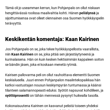
Tämä oli jo useamman kerran, kun Pohjanpalo on ollut niskaan
hengittävässä roolissa maalivahtia kohti. Hänen
peliälynsä
ja
sijoittumisensa ovat olleet olennainen osa Suomen hyökkäyspelin
terävyyttä.
Keskikentän komentaja: Kaan Kairinen
Jos Pohjanpalo on se, joka tekee hyökkäyspellosta vaarallista,
niin
Kaan Kairinen
on se, joka pitää sen järjestäytyneenä ja
kurinalaisena. Hän on kuin kesken hektisimmän kappaleen soiton
se bändin jäsen, joka ei koskaan menetä rytmiä.
Kairisen pallovarma peli on ollut rauhoittava elementti Suomen
keskialueella. Juuri ennen Pohjanpalon maalintekopaikkaa hän
katkoi vastustajan nousun keskiympyrän tuntumassa ja käänsi
tilanteen salamannopeasti eduksi. Syötöt napsuvat kohdilleen, ja
syöttöprosentti
on tähän mennessä pysynyt huikealla tasolla.
Kokonaisuutena Kairinen on kasvanut pelistä toiseen yhdeksi