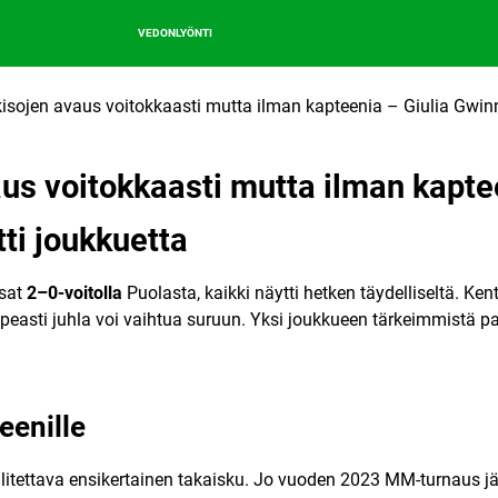
VEDONLYÖNTI
sojen avaus voitokkaasti mutta ilman kapteenia – Giulia Gwinn
s voitokkaasti mutta ilman kaptee
ti joukkuetta
isat
2–0-voitolla
Puolasta, kaikki näytti hetken täydelliseltä. Ken
opeasti juhla voi vaihtua suruun. Yksi joukkueen tärkeimmistä p
eenille
litettava ensikertainen takaisku. Jo vuoden 2023 MM-turnaus jäi