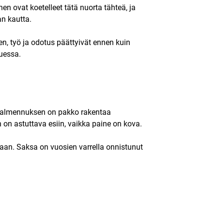
en ovat koetelleet tätä nuorta tähteä, ja
an kautta.
en, työ ja odotus päättyivät ennen kuin
tuessa.
. Valmennuksen on pakko rakentaa
 on astuttava esiin, vaikka paine on kova.
taan. Saksa on vuosien varrella onnistunut