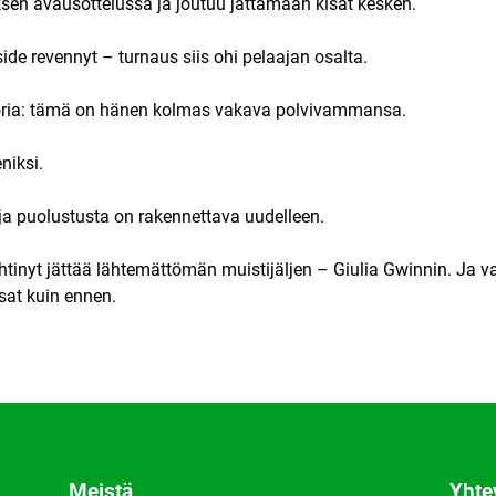
en avausottelussa ja joutuu jättämään kisat kesken.
 revennyt – turnaus siis ohi pelaajan osalta.
oria: tämä on hänen kolmas vakava polvivammansa.
niksi.
 ja puolustusta on rakennettava uudelleen.
ehtinyt jättää lähtemättömän muistijäljen – Giulia Gwinnin. Ja va
sat kuin ennen.
Meistä
Yhte