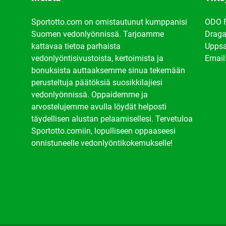
Sportotto.com on omistautunut kumppanisi
ODO 
Suomen vedonlyönnissä. Tarjoamme
Draga
kattavaa tietoa parhaista
Uppsa
vedonlyöntisivustoista, kertoimista ja
Email
bonuksista auttaaksemme sinua tekemään
perusteltuja päätöksiä suosikkilajiesi
vedonlyönnissä. Oppaidemme ja
arvostelujemme avulla löydät helposti
täydellisen alustan pelaamisellesi. Tervetuloa
Sportotto.comiin, lopulliseen oppaaseesi
onnistuneelle vedonlyöntikokemukselle!