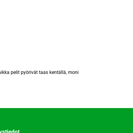
ikka pelit pyörivät taas kentällä, moni
ystiedot