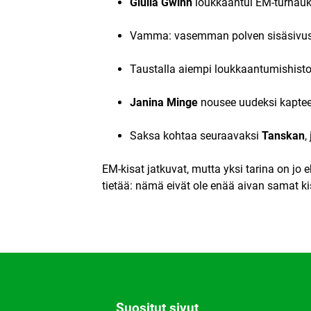
Giulia Gwinn
loukkaantui EM-turnauks
Vamma: vasemman polven sisäsivuside
Taustalla aiempi loukkaantumishist
Janina Minge
nousee uudeksi kaptee
Saksa kohtaa seuraavaksi
Tanskan
,
EM-kisat jatkuvat, mutta yksi tarina on jo 
tietää: nämä eivät ole enää aivan samat ki
Suositut sivut