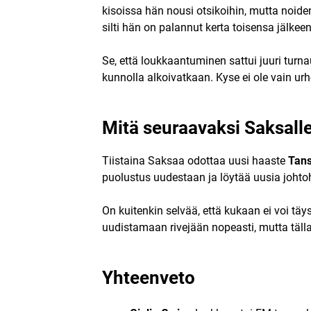
kisoissa hän nousi otsikoihin, mutta noiden
silti hän on palannut kerta toisensa jälk
Se, että loukkaantuminen sattui juuri turna
kunnolla alkoivatkaan. Kyse ei ole vain urh
Mitä seuraavaksi Saksall
Tiistaina Saksaa odottaa uusi haaste
Tan
puolustus uudestaan ja löytää uusia johtoh
On kuitenkin selvää, että kukaan ei voi tä
uudistamaan rivejään nopeasti, mutta täll
Yhteenveto