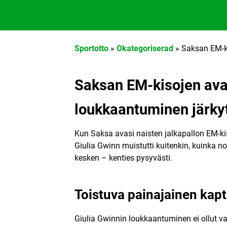
Sportotto.com
Sportotto
»
Okategoriserad
»
Saksan EM-ki
Saksan EM-kisojen avau
loukkaantuminen järkyt
Kun Saksa avasi naisten jalkapallon EM-k
Giulia Gwinn muistutti kuitenkin, kuinka n
kesken – kenties pysyvästi.
Toistuva painajainen kapt
Giulia Gwinnin loukkaantuminen ei ollut va