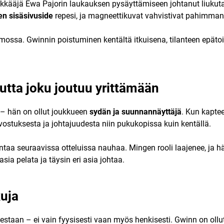
kkääjä Ewa Pajorin laukauksen pysäyttämiseen johtanut liukutak
n sisäsivuside
repesi, ja magneettikuvat vahvistivat pahimman:
somossa. Gwinnin poistuminen kentältä itkuisena, tilanteen epäto
mutta joku joutuu yrittämään
 – hän on ollut joukkueen
sydän ja suunnannäyttäjä
. Kun kapte
rvostuksesta ja johtajuudesta niin pukukopissa kuin kentällä.
antaa seuraavissa otteluissa nauhaa. Mingen rooli laajenee, ja h
sia pelata ja täysin eri asia johtaa.
kuja
estaan – ei vain fyysisesti vaan myös henkisesti. Gwinn on oll