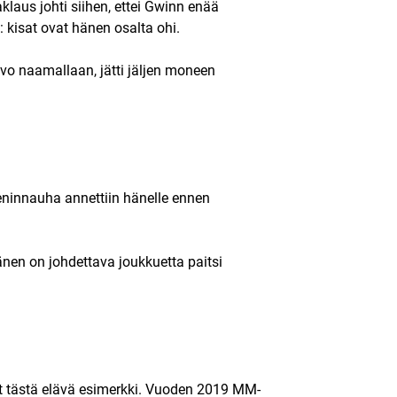
laus johti siihen, ettei Gwinn enää
 kisat ovat hänen osalta ohi.
ivo naamallaan, jätti jäljen moneen
eninnauha annettiin hänelle ennen
änen on johdettava joukkuetta paitsi
ut tästä elävä esimerkki. Vuoden 2019 MM-