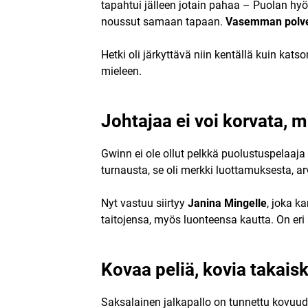
tapahtui jälleen jotain pahaa – Puolan hyö
noussut samaan tapaan.
Vasemman polve
Hetki oli järkyttävä niin kentällä kuin kat
mieleen.
Johtajaa ei voi korvata, 
Gwinn ei ole ollut pelkkä puolustuspelaaja
turnausta, se oli merkki luottamuksesta, a
Nyt vastuu siirtyy
Janina Mingelle
, joka k
taitojensa, myös luonteensa kautta. On eri a
Kovaa peliä, kovia takais
Saksalainen jalkapallo on tunnettu kovuud