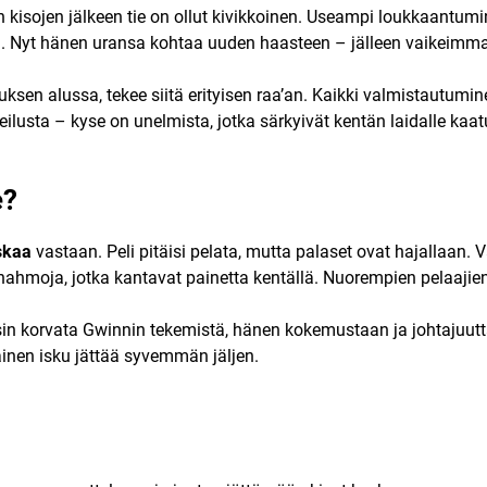
 kisojen jälkeen tie on ollut kivikkoinen. Useampi loukkaantumin
een. Nyt hänen uransa kohtaa uuden haasteen – jälleen vaikeimm
uksen alussa, tekee siitä erityisen raa’an. Kaikki valmistautumin
eilusta – kyse on unelmista, jotka särkyivät kentän laidalle kaa
e?
skaa
vastaan. Peli pitäisi pelata, mutta palaset ovat hajallaan
ahmoja, jotka kantavat painetta kentällä. Nuorempien pelaajien
ysin korvata Gwinnin tekemistä, hänen kokemustaan ja johtajuut
ainen isku jättää syvemmän jäljen.