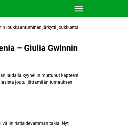
in loukkaantuminen järkytti joukkuetta
nia – Giulia Gwinnin
tän laidalla kyyneliin murtunut kapteeni
alasista joutui jättämään turnauksen
 väliin ristisidevamman takia. Nyt