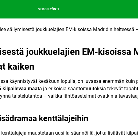
VEDONLYÖNTI
lee säilymisestä joukkuelajien EM-kisoissa Madridin helteessä 
isestä joukkuelajien EM-kisoissa 
at kaiken
dissa käynnistyvät kesäkuun lopulla, on luvassa enemmän kuin
16 kilpailevaa maata
ja erikoisia sääntömuutoksia tekevät tapah
nä taistelutahtoa – vaikka lähtöasetelmat ovatkin altavastaaj
lisädramaa kenttälajeihin
 kenttälajeja maustetaan uusilla säännöillä, jotka lisäävät kilp