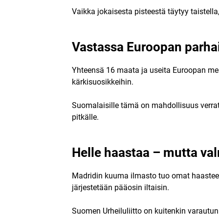
Vaikka jokaisesta pisteestä täytyy taistell
Vastassa Euroopan parh
Yhteensä 16 maata ja useita Euroopan mes
kärkisuosikkeihin.
Suomalaisille tämä on mahdollisuus verrat
pitkälle.
Helle haastaa – mutta va
Madridin kuuma ilmasto tuo omat haasteensa 
järjestetään pääosin iltaisin.
Suomen Urheiluliitto on kuitenkin varautun