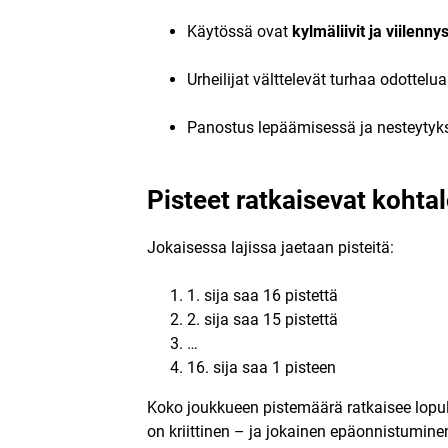
Käytössä ovat
kylmäliivit ja viilenn
Urheilijat välttelevät turhaa odottelu
Panostus lepäämisessä ja nesteytyk
Pisteet ratkaisevat kohta
Jokaisessa lajissa jaetaan pisteitä:
1. sija saa 16 pistettä
2. sija saa 15 pistettä
…
16. sija saa 1 pisteen
Koko joukkueen pistemäärä ratkaisee lopull
on kriittinen – ja jokainen epäonnistumin