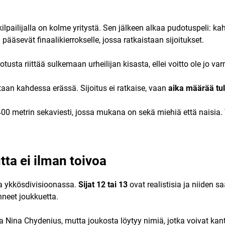
kilpailijalla on kolme yritystä. Sen jälkeen alkaa pudotuspeli: k
 pääsevät finaalikierrokselle, jossa ratkaistaan sijoitukset.
tusta riittää sulkemaan urheilijan kisasta, ellei voitto ole jo var
aan kahdessa erässä. Sijoitus ei ratkaise, vaan
aika määrää tu
0 metrin sekaviesti, jossa mukana on sekä miehiä että naisia. T
ta ei ilman toivoa
a ykkösdivisioonassa.
Sijat 12 tai 13
ovat realistisia ja niiden s
nneet joukkuetta.
a Nina Chydenius, mutta joukosta löytyy nimiä, jotka voivat kan