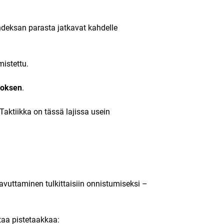
ahdeksan parasta jatkavat kahdelle
mistettu.
loksen
.
aktiikka on tässä lajissa usein
aavuttaminen tulkittaisiin onnistumiseksi –
taa pistetaakkaa: