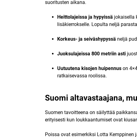
suoritusten aikana.
Heittolajeissa ja hypyissä
jokaisella 
lisäkierrokselle. Lopulta neljä parasta
Korkeus- ja seiväshypyssä
neljä pudo
Juoksulajeissa 800 metriin asti
juost
Uutuutena kisojen huipennus
on 4×40
ratkaisevassa roolissa.
Suomi altavastaajana, mut
Suomen tavoitteena on säilyttää paikkans
erityisesti kun loukkaantumiset ovat kiusa
Poissa ovat esimerkiksi Lotta Kemppinen j