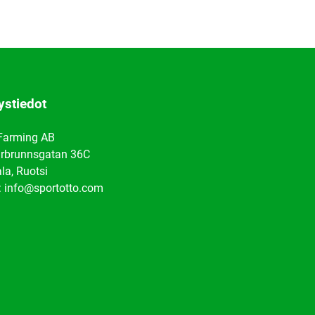
ystiedot
Farming AB
rbrunnsgatan 36C
la, Ruotsi
: info@sportotto.com