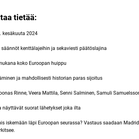
aa tietää:
. kesäkuuta 2024
säännöt kenttälajeihin ja sekaviesti päätöslajina
mukana koko Euroopan huippu
äminen ja mahdollisesti historian paras sijoitus
oonas Rinne, Veera Mattila, Senni Salminen, Samuli Samuelsso
 näyttävät suorat lähetykset joka ilta
is iskemään läpi Euroopan seurassa? Vastaus saadaan Madrid
rkitsee.