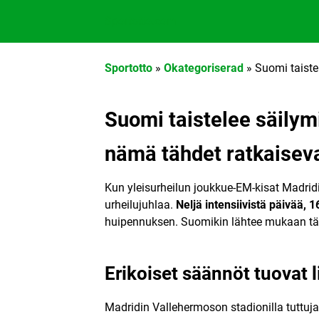
Sportotto.com
Sportotto
»
Okategoriserad
»
Suomi taiste
Suomi taistelee säilym
nämä tähdet ratkaisev
Kun yleisurheilun joukkue-EM-kisat Madri
urheilujuhlaa.
Neljä intensiivistä päivää, 
huipennuksen. Suomikin lähtee mukaan täyn
Erikoiset säännöt tuovat 
Madridin Vallehermoson stadionilla tuttuja