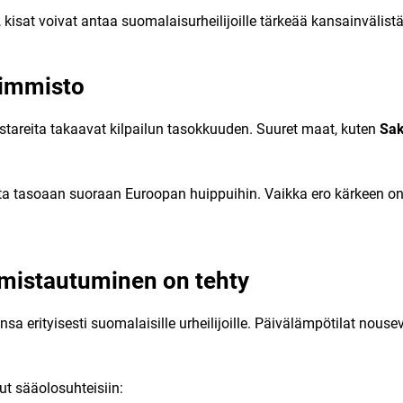
a, kisat voivat antaa suomalaisurheilijoille tärkeää kansainväli
aimmisto
tareita takaavat kilpailun tasokkuuden. Suuret maat, kuten
Sak
a tasoaan suoraan Euroopan huippuihin. Vaikka ero kärkeen on s
lmistautuminen on tehty
erityisesti suomalaisille urheilijoille. Päivälämpötilat nouseva
ut sääolosuhteisiin: