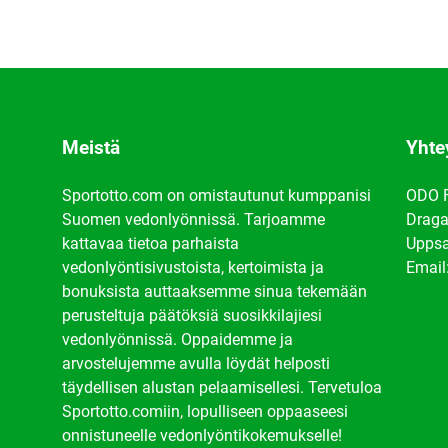
Meistä
Yhte
Sportotto.com on omistautunut kumppanisi
ODO 
Suomen vedonlyönnissä. Tarjoamme
Draga
kattavaa tietoa parhaista
Uppsa
vedonlyöntisivustoista, kertoimista ja
Email
bonuksista auttaaksemme sinua tekemään
perusteltuja päätöksiä suosikkilajiesi
vedonlyönnissä. Oppaidemme ja
arvostelujemme avulla löydät helposti
täydellisen alustan pelaamisellesi. Tervetuloa
Sportotto.comiin, lopulliseen oppaaseesi
onnistuneelle vedonlyöntikokemukselle!