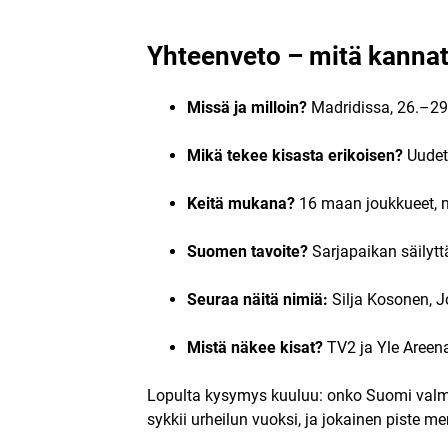
Yhteenveto – mitä kannatt
Missä ja milloin?
Madridissa, 26.–29
Mikä tekee kisasta erikoisen?
Uudet 
Keitä mukana?
16 maan joukkueet, 
Suomen tavoite?
Sarjapaikan säilytt
Seuraa näitä nimiä:
Silja Kosonen, J
Mistä näkee kisat?
TV2 ja Yle Areena
Lopulta kysymys kuuluu: onko Suomi valm
sykkii urheilun vuoksi, ja jokainen piste me