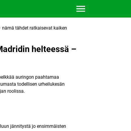
– nämä tähdet ratkaisevat kaiken
Madridin helteessä –
 pelkkää auringon paahtamaa
tumasta todellisen urheilukesän
an roolissa.
ailuun jännitystä jo ensimmäisten