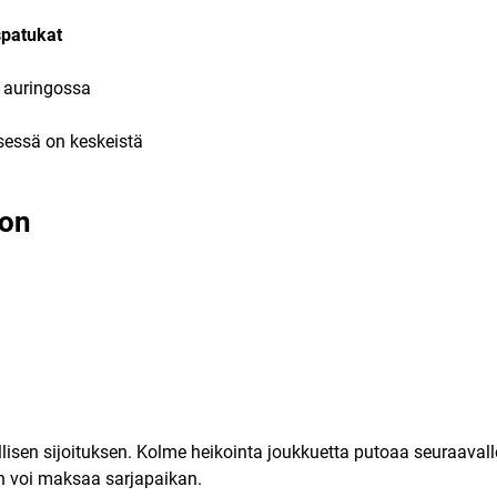
yspatukat
a auringossa
sessä on keskeistä
lon
isen sijoituksen. Kolme heikointa joukkuetta putoaa seuraavalle
en voi maksaa sarjapaikan.