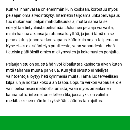
Kun valinnanvaraa on enemmän kuin koskaan, korostuu myös
pelaajan oma arviointikyky. Internetin tarjoama uhkapelivapaus
tuo mukanaan paljon mahdollisuuksia, mutta samalla se
edellyttää tietynlaista pelisilmää. Jokainen pelaaja voi valita,
mihin haluaa aikansa ja rahansa käyttää, ja juuri tämä on se
perusajatus, johon verkon vapaus ikään kuin nojaa tai perustuu.
Kyse ei siis ole sääntelyn puutteesta, vaan vapaudesta tehdä
tietoisia päätöksiä omien mieltymysten ja kokemusten pohjalta.
Pelaajan etu on se, että hän voi kilpailuttaa kasinoita aivan kuten
mitä tahansa muuta palvelua. Kun yksi sivusto ei miellytä,
vaihtoehtoja löytyy heti kymmeniä muita. Tämä luo terveellisen
kilpailun ja nostaa koko alan tasoa. Lopulta verkon vapaus ei ole
vain pelaamisen mahdollistamista, vaan myös omanlainen
kannanotto: internet on edelleen tila, jossa yksilön valinta
merkitsee enemmän kuin yksikään säädös tai rajoitus.