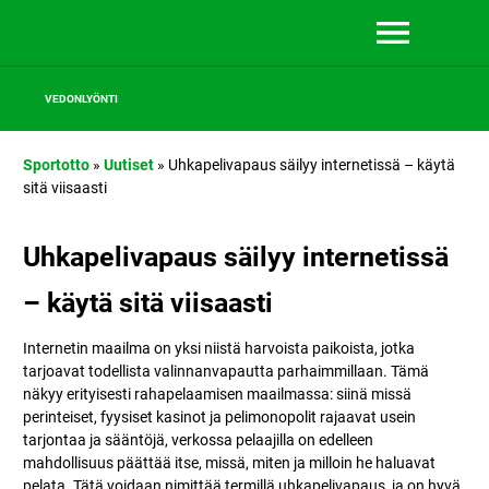
Sportotto.com
VEDONLYÖNTI
Sportotto
»
Uutiset
»
Uhkapelivapaus säilyy internetissä – käytä
sitä viisaasti
Uhkapelivapaus säilyy internetissä
– käytä sitä viisaasti
Internetin maailma on yksi niistä harvoista paikoista, jotka
tarjoavat todellista valinnanvapautta parhaimmillaan. Tämä
näkyy erityisesti rahapelaamisen maailmassa: siinä missä
perinteiset, fyysiset kasinot ja pelimonopolit rajaavat usein
tarjontaa ja sääntöjä, verkossa pelaajilla on edelleen
mahdollisuus päättää itse, missä, miten ja milloin he haluavat
pelata. Tätä voidaan nimittää termillä uhkapelivapaus, ja on hyvä