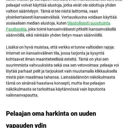
pelaajat voivat käyttää alustoja, jotka eivät ole sidottuja yhden
valtion sääntelyyn. Tämä ei tee niistä laittomia, vaan
yksinkertaisesti kansainvälisiä. Vertauskuvina voidaan käyttää
sosiaalisen median alustoja, kuten
tilastollisesti suosituinta
Facebookia
, joka toimii kansainvälisesti pitkälti kansainvälisillä
säännöillä, eikä niinkään yhden tietyn maan säännöillä.
Lisäksi on hyvä muistaa, että verkko ei tunne valtioiden rajoja:
Internet on kansainvälinen tila, jossa tarjonta ja kysyntä
kohtaavat ilman maantieteellisiä esteitä. Tämä on yksi sen
suurimmista vahvuuksista sekä osa sen vetovoimaa: pelaaja voi
löytää parhaat pelit ja tarjoukset vain muutamalla klikkauksella
mistä päin maailmaa tahansa. Lainsäädännön näkökulmasta
tämä on sinänsä haastava konsepti, mutta itse pelaajan
näkökulmasta se tarkoittaa käytännössä vain loputonta
valinnanvapautta.
Pelaajan oma harkinta on uuden
vapauden ydin